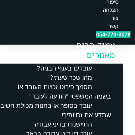
סיפורי
הצלחה
צור
קשר
054-770-3078
עמוד הבית
אודות
תחומי עיסוק
מאמרים
עובדים בענף הבניה?
מהו שכר שעתי?
מסמך פירוט זכויות העובד או
בשמה המשפטי "הודעה לעובד"
עובד בסופר או בחנות מכולת חשוב
שתדע את זכויותיך!
התיישנות בדיני עבודה
עורך דין דיני עבודה בבאר