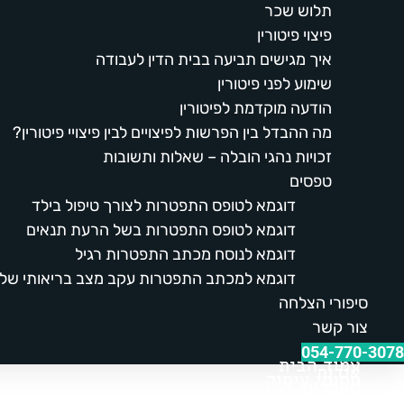
תלוש שכר
פיצוי פיטורין
איך מגישים תביעה בבית הדין לעבודה
שימוע לפני פיטורין
הודעה מוקדמת לפיטורין
מה ההבדל בין הפרשות לפיצויים לבין פיצויי פיטורין?
זכויות נהגי הובלה – שאלות ותשובות
טפסים
דוגמא לטופס התפטרות לצורך טיפול בילד
דוגמא לטופס התפטרות בשל הרעת תנאים
דוגמא לנוסח מכתב התפטרות רגיל
דוגמא למכתב התפטרות עקב מצב בריאותי של
סיפורי הצלחה
צור קשר
054-770-3078
עמוד הבית
אודות
תחומי עיסוק
מאמרים