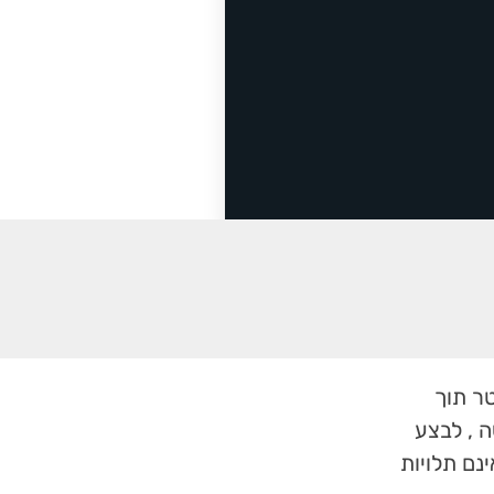
ר תוך
 , לבצע
נם תלויות